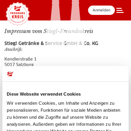
Anmelden
Impressum vom Stiegl-Freundeskreis
Stiegl Getränke & Service GmbH & Co. KG
Anschrift:
Kendlerstraße 1
5017 Salzburg
Eintragung:
Firmenbuch Landesgericht Salzburg: Nr. FN 224544m
Gerichtsstand: Landesgericht Salzburg
Diese Webseite verwendet Cookies
ATU 54383108
Mitglied der Wirtschaftskammer Salzburg
Wir verwenden Cookies, um Inhalte und Anzeigen zu
personalisieren, Funktionen für soziale Medien anbieten
Kontaktdaten:
zu können und die Zugriffe auf unsere Website zu
Telefon:
+43 50 1492-1992
analysieren. Außerdem geben wir Informationen zu Ihrer
E-Mail:
freundeskreis@stiegl.at
Online-Streitbeilegung: