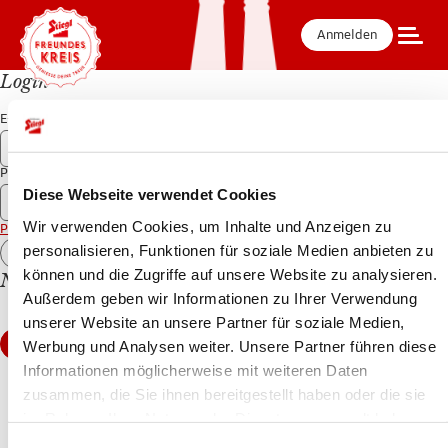
dem virtuellen
Bier-
Anmelden
Stammtisch!
Login
E-Mail-Adresse
Sammeln, sparen, einlösen
Passwort
Stiegl Bier
kaufen
Diese Webseite verwendet Cookies
Wir verwenden Cookies, um Inhalte und Anzeigen zu
Passwort vergessen?
personalisieren, Funktionen für soziale Medien anbieten zu
Tolle Prämien
abholen
können und die Zugriffe auf unsere Website zu analysieren.
Code im Bierdeckel
Noch kein Mitglied?
scannen
Außerdem geben wir Informationen zu Ihrer Verwendung
Werde Teil
Jetzt Registrieren
unserer Website an unsere Partner für soziale Medien,
vom Stiegl-
REGISTRIERE DICH HIER
Werbung und Analysen weiter. Unsere Partner führen diese
Freundeskreis,
dem virtuellen
Informationen möglicherweise mit weiteren Daten
Bier-
zusammen, die Sie ihnen bereitgestellt haben oder die sie
Stammtisch!
im Rahmen Ihrer Nutzung der Dienste gesammelt haben.