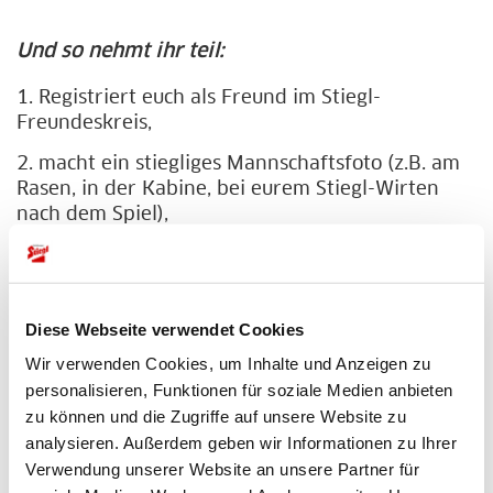
Und so nehmt ihr teil:
1. Registriert euch als Freund im Stiegl-
Freundeskreis,
2. macht ein stiegliges Mannschaftsfoto (z.B. am
Rasen, in der Kabine, bei eurem Stiegl-Wirten
nach dem Spiel),
3. ladet euer Foto über die Uploadfunktion hoch
4. und drückt eurem Team die Daumen!
Diese Webseite verwendet Cookies
Diese Preise könnt ihr gewinnen:
Wir verwenden Cookies, um Inhalte und Anzeigen zu
personalisieren, Funktionen für soziale Medien anbieten
Wir verlosen jede Woche 5x 3 Kisten Stiegl-Kabinenbier an
zu können und die Zugriffe auf unsere Website zu
Österreichs Hobby- und Amateurmannschaften.
analysieren. Außerdem geben wir Informationen zu Ihrer
Unter allen Fotos der Vorwoche ziehen wir jeden Mittwoch
Verwendung unserer Website an unsere Partner für
die fünf Gewinnerteams. Am Ende des