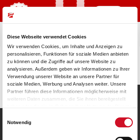
Anmelden
Tolle Prämien
abholen
Code im Bierdeckel
scannen
stiegl-wandkalender-2026>
stiegl-wandkalender-2026
Startseite
Werde Teil
Jetzt Registrieren
Diese Webseite verwendet Cookies
vom Stiegl-
Zurück zur Startseite
Freundeskreis,
Wir verwenden Cookies, um Inhalte und Anzeigen zu
dem virtuellen
personalisieren, Funktionen für soziale Medien anbieten
Bier-
zu können und die Zugriffe auf unsere Website zu
Stammtisch!
analysieren. Außerdem geben wir Informationen zu Ihrer
Verwendung unserer Website an unsere Partner für
soziale Medien, Werbung und Analysen weiter. Unsere
Sammeln, sparen, einlösen
Partner führen diese Informationen möglicherweise mit
weiteren Daten zusammen, die Sie ihnen bereitgestellt
Stiegl Bier
haben oder die sie im Rahmen Ihrer Nutzung der Dienste
kaufen
gesammelt haben.
Einwilligungsauswahl
UNSERE HEIMAT
Notwendig
Tolle Prämien
Stieglbrauerei
abholen
Code im Bierdeckel
Kendlerstraße 1
scannen