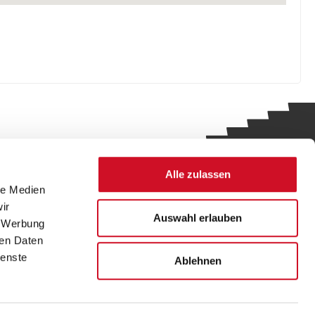
Alle zulassen
le Medien
ir
Auswahl erlauben
, Werbung
ren Daten
cht -
ienste
Ablehnen
lar
Netiquette
Datenschutz
Impressum
Anmelden
Kontakt
Vertrag widerrufen