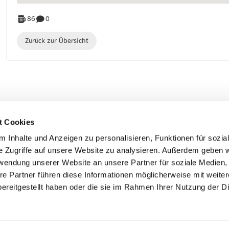
86
0
Zurück zur Übersicht
t Cookies
 Inhalte und Anzeigen zu personalisieren, Funktionen für sozia
SO VIEL ZEIT MUSS SEIN
e Zugriffe auf unsere Website zu analysieren. Außerdem geben w
rwendung unserer Website an unsere Partner für soziale Medien
Teilnahmebedingungen
Du hast Fragen?
re Partner führen diese Informationen möglicherweise mit weite
Häufige Fragen
Schreib uns gern eine Nachri
ereitgestellt haben oder die sie im Rahmen Ihrer Nutzung der D
en
hier
gehts zum Kontaktformu