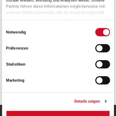
soziale Medien, Werbung und Analysen weiter. Unsere
Partner führen diese Informationen möglicherweise mit
weiteren Daten zusammen, die Sie ihnen bereitgestellt
haben oder die sie im Rahmen Ihrer Nutzung der Dienste
gesammelt haben.
Free Shipping to Austria
Einwilligungsauswahl
Notwendig
Free standard shipping within Austria
on oders over
50 EUR
.
Präferenzen
Statistiken
Marketing
The Stiegl Quality Promise
Details zeigen
OUR HOME