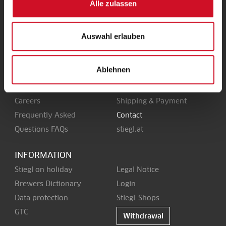
Alle zulassen
Stieglbrauerei
Kendlerstraße 1
+43 50 1492-0
Auswahl erlauben
AT - 5017 Salzburg
office@stiegl.at
Ablehnen
SERVICE
Careers
Shipping & Payment
Frequently Asked
Contact
Questions FAQs
stiegl.at
INFORMATION
Stiegl on holiday
Legal Notice
Brewers Dictionary
Login
Data protection
Stiegl-Shops
GTC
Withdrawal