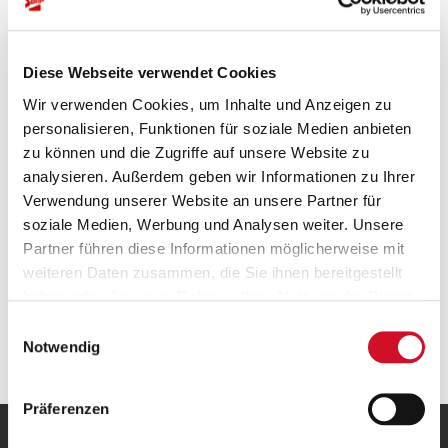
Diese Webseite verwendet Cookies
Free Shipping to Austria
Wir verwenden Cookies, um Inhalte und Anzeigen zu
personalisieren, Funktionen für soziale Medien anbieten
Free standard shipping within Austria
on oders over
50 EUR
.
zu können und die Zugriffe auf unsere Website zu
analysieren. Außerdem geben wir Informationen zu Ihrer
Verwendung unserer Website an unsere Partner für
soziale Medien, Werbung und Analysen weiter. Unsere
Partner führen diese Informationen möglicherweise mit
weiteren Daten zusammen, die Sie ihnen bereitgestellt
haben oder die sie im Rahmen Ihrer Nutzung der Dienste
gesammelt haben.
Einwilligungsauswahl
The Stiegl Quality Promise
Notwendig
Präferenzen
OUR HOME