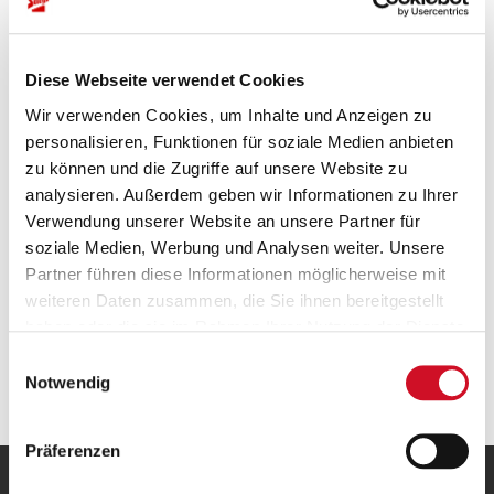
Diese Webseite verwendet Cookies
Free Shipping to Austria
Wir verwenden Cookies, um Inhalte und Anzeigen zu
personalisieren, Funktionen für soziale Medien anbieten
Free standard shipping within Austria
on oders over
50 EUR
.
zu können und die Zugriffe auf unsere Website zu
analysieren. Außerdem geben wir Informationen zu Ihrer
Verwendung unserer Website an unsere Partner für
soziale Medien, Werbung und Analysen weiter. Unsere
Partner führen diese Informationen möglicherweise mit
weiteren Daten zusammen, die Sie ihnen bereitgestellt
haben oder die sie im Rahmen Ihrer Nutzung der Dienste
gesammelt haben.
Einwilligungsauswahl
The Stiegl Quality Promise
Notwendig
Präferenzen
OUR HOME