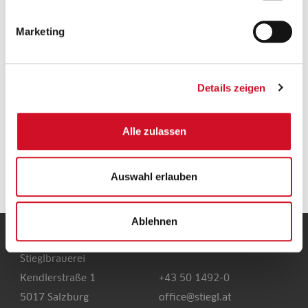
Versandkostenfrei ab 50 €
Ab einem Bestellwert von 50 Euro wird deine
Marketing
Bestellung innerhalb Österreichs gratis versendet.
Details zeigen
Alle zulassen
Geprüfte Leistung
Auswahl erlauben
Ablehnen
UNSERE HEIMAT
Stieglbrauerei
Kendlerstraße 1
+43 50 1492-0
5017 Salzburg
office@stiegl.at