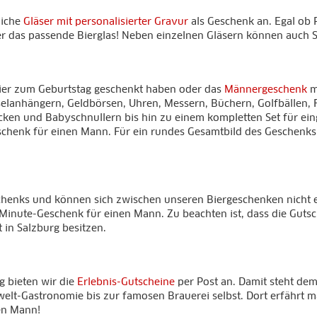
liche
Gläser mit personalisierter Gravur
als Geschenk an. Egal ob P
ier das passende Bierglas! Neben einzelnen Gläsern können auch
Bier zum Geburtstag geschenkt haben oder das
Männergeschenk
m
sselanhängern, Geldbörsen, Uhren, Messern, Büchern, Golfbällen,
en und Babyschnullern bis hin zu einem kompletten Set für einge
Geschenk für einen Mann. Für ein rundes Gesamtbild des Geschenks
schenks und können sich zwischen unseren Biergeschenken nicht 
t-Minute-Geschenk für einen Mann. Zu beachten ist, dass die Guts
t in Salzburg besitzen.
rg bieten wir die
Erlebnis-Gutscheine
per Post an. Damit steht de
t-Gastronomie bis zur famosen Brauerei selbst. Dort erfährt ma
den Mann!