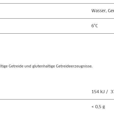
Wasser, Ger
6°C
tige Getreide und glutenhaltige Getreideerzeugnisse.
154 kJ / 37
< 0,5 g