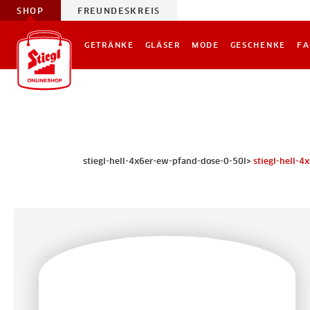
SHOP
FREUNDESKREIS
GETRÄNKE
GLÄSER
MODE
GESCHENKE
FA
stiegl-hell-4x6er-ew-pfand-dose-0-50l>
stiegl-hell-