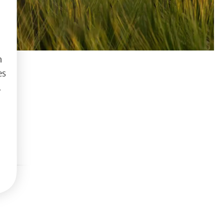
h
es
.