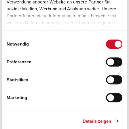
Verwendung unserer Website an unsere Partner für
soziale Medien, Werbung und Analysen weiter. Unsere
Partner führen diese Informationen möglicherweise mit
weiteren Daten zusammen, die Sie ihnen bereitgestellt
haben oder die sie im Rahmen Ihrer Nutzung der Dienste
gesammelt haben.
Einwilligungsauswahl
Versandkostenfrei ab 50 €
Notwendig
Ab einem Bestellwert von 50 Euro wird deine
Bestellung innerhalb Österreichs gratis versendet.
Präferenzen
Statistiken
Marketing
Geprüfte Leistung
Details zeigen