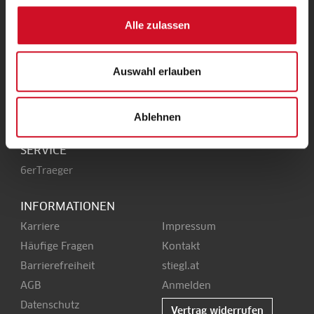
UNSERE HEIMAT
Alle zulassen
Stieglbrauerei
Kendlerstraße 1
+43 50 1492-0
Auswahl erlauben
5017 Salzburg
office@stiegl.at
Ablehnen
SERVICE
6erTraeger
INFORMATIONEN
Karriere
Impressum
Häufige Fragen
Kontakt
Barrierefreiheit
stiegl.at
AGB
Anmelden
Datenschutz
Vertrag widerrufen