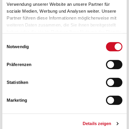
Verwendung unserer Website an unsere Partner für
soziale Medien, Werbung und Analysen weiter. Unsere
Partner führen diese Informationen möglicherweise mit
weiteren Daten zusammen, die Sie ihnen bereitgestellt
haben oder die sie im Rahmen Ihrer Nutzung der Dienste
gesammelt haben.
Einwilligungsauswahl
Notwendig
Versandkostenfrei ab 50 €
Ab einem Bestellwert von 50 Euro wird deine
Bestellung innerhalb Österreichs gratis versendet.
Präferenzen
Statistiken
Marketing
Geprüfte Leistung
Details zeigen