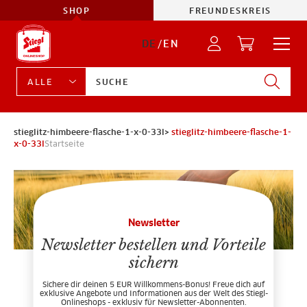
SHOP
FREUNDESKREIS
DE
/
EN
stieglitz-himbeere-flasche-1-x-0-33l>
stieglitz-himbeere-flasche-1-
x-0-33l
Startseite
Newsletter
Newsletter bestellen und Vorteile
sichern
Sichere dir deinen 5 EUR Willkommens-Bonus! Freue dich auf
exklusive Angebote und Informationen aus der Welt des Stiegl-
Onlineshops - exklusiv für Newsletter-Abonnenten.