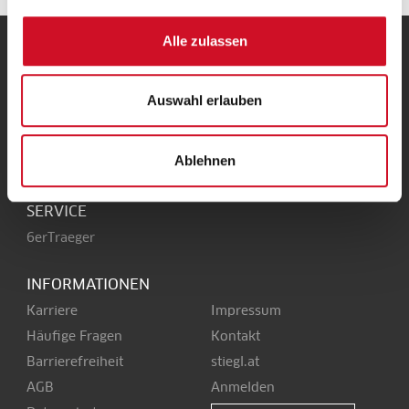
Alle zulassen
UNSERE HEIMAT
Stieglbrauerei
Auswahl erlauben
Kendlerstraße 1
+43 50 1492-0
5017 Salzburg
office@stiegl.at
Ablehnen
SERVICE
6erTraeger
INFORMATIONEN
Karriere
Impressum
Häufige Fragen
Kontakt
Barrierefreiheit
stiegl.at
AGB
Anmelden