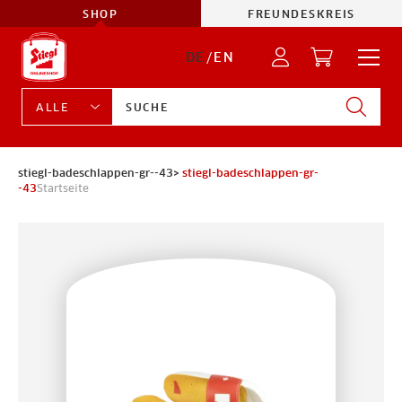
SHOP
FREUNDESKREIS
DE
/
EN
stiegl-badeschlappen-gr--43>
stiegl-badeschlappen-gr-
-43
Startseite