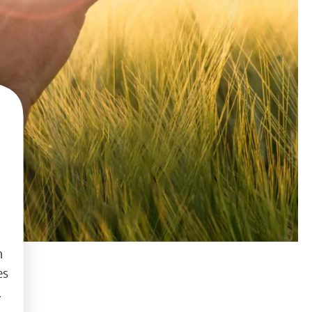
h
es
.