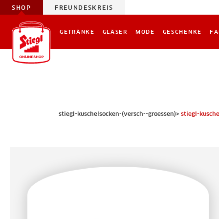
SHOP
FREUNDESKREIS
GETRÄNKE
GLÄSER
MODE
GESCHENKE
FA
stiegl-kuschelsocken-(versch--groessen)>
stiegl-kusch