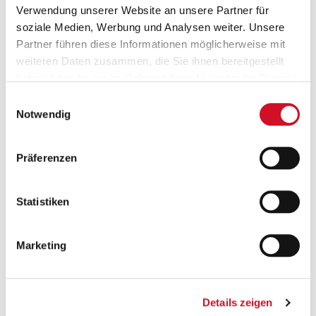
Verwendung unserer Website an unsere Partner für
soziale Medien, Werbung und Analysen weiter. Unsere
Partner führen diese Informationen möglicherweise mit
weiteren Daten zusammen, die Sie ihnen bereitgestellt
haben oder die sie im Rahmen Ihrer Nutzung der Dienste
gesammelt haben.
Einwilligungsauswahl
Notwendig
Versandkostenfrei ab 50 €
Ab einem Bestellwert von 50 Euro wird deine
Bestellung innerhalb Österreichs gratis versendet.
Präferenzen
Statistiken
Marketing
Geprüfte Leistung
Details zeigen