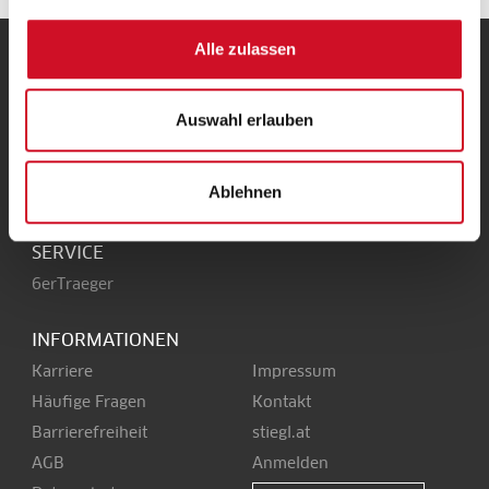
Alle zulassen
UNSERE HEIMAT
Stieglbrauerei
Auswahl erlauben
Kendlerstraße 1
+43 50 1492-0
5017 Salzburg
office@stiegl.at
Ablehnen
SERVICE
6erTraeger
INFORMATIONEN
Karriere
Impressum
Häufige Fragen
Kontakt
Barrierefreiheit
stiegl.at
AGB
Anmelden