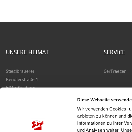
UNSERE HEIMAT
SERVICE
Stieglbrauerei
6erTraeger
Kendlerstraße 1
5017 Salzburg
Diese Webseite verwende
+43 50 1492-0
Wir verwenden Cookies, um
office@stiegl.at
anbieten zu können und di
Informationen zu Ihrer Ve
und Analysen weiter. Unse