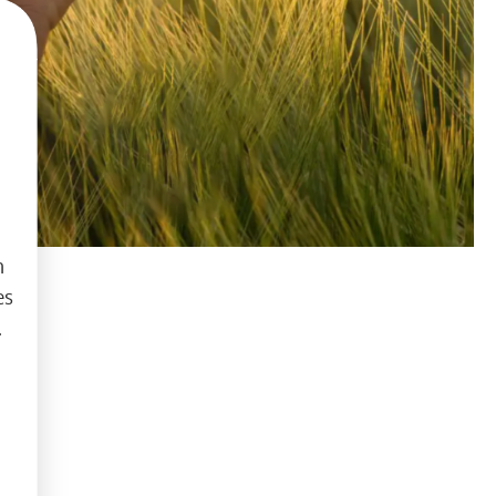
h
es
.