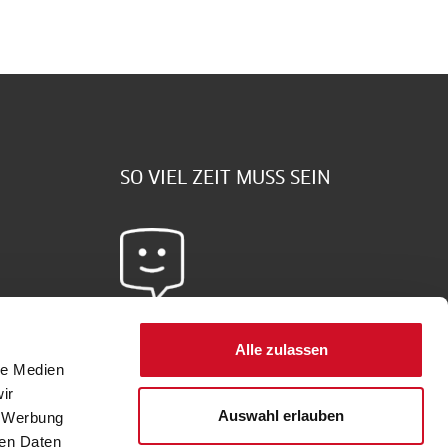
SO VIEL ZEIT MUSS SEIN
Sie haben Fragen?
Alle zulassen
le Medien
Schreiben Sie uns doch -
hier
gehts zum
ir
Kontaktformular
Auswahl erlauben
, Werbung
ren Daten