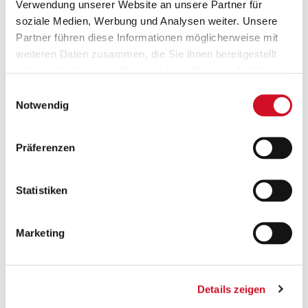
Verwendung unserer Website an unsere Partner für
soziale Medien, Werbung und Analysen weiter. Unsere
Partner führen diese Informationen möglicherweise mit
weiteren Daten zusammen, die Sie ihnen bereitgestellt
haben oder die sie im Rahmen Ihrer Nutzung der Dienste
gesammelt haben.
Einwilligungsauswahl
Versandkostenfrei ab 50 €
Notwendig
Ab einem Bestellwert von 50 Euro wird deine
Bestellung innerhalb Österreichs gratis versendet.
Präferenzen
Statistiken
Marketing
Geprüfte Leistung
Details zeigen