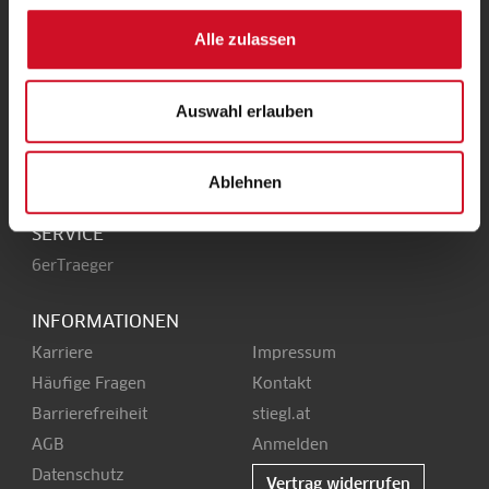
UNSERE HEIMAT
Alle zulassen
Stieglbrauerei
Kendlerstraße 1
+43 50 1492-0
Auswahl erlauben
5017 Salzburg
office@stiegl.at
Ablehnen
SERVICE
6erTraeger
INFORMATIONEN
Karriere
Impressum
Häufige Fragen
Kontakt
Barrierefreiheit
stiegl.at
AGB
Anmelden
Datenschutz
Vertrag widerrufen