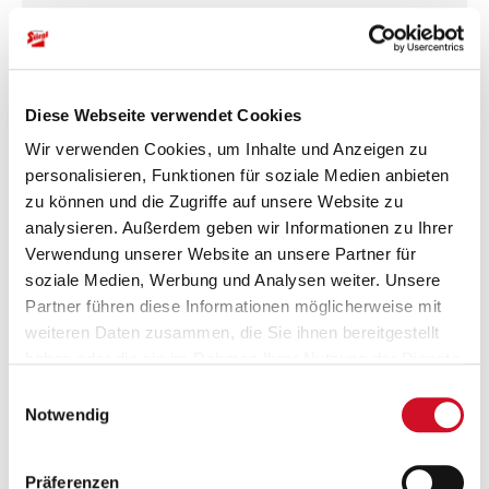
Bewertungen
Diese Webseite verwendet Cookies
Wir verwenden Cookies, um Inhalte und Anzeigen zu
Bitte akzeptiere unsere
Marketing-Cookies
, um auf das
personalisieren, Funktionen für soziale Medien anbieten
Kontaktformular zugreifen zu können.
zu können und die Zugriffe auf unsere Website zu
JETZT AKZEPTIEREN
analysieren. Außerdem geben wir Informationen zu Ihrer
Verwendung unserer Website an unsere Partner für
soziale Medien, Werbung und Analysen weiter. Unsere
Partner führen diese Informationen möglicherweise mit
weiteren Daten zusammen, die Sie ihnen bereitgestellt
Newsletter
haben oder die sie im Rahmen Ihrer Nutzung der Dienste
Newsletter bestellen und Vorteile
gesammelt haben.
Einwilligungsauswahl
sichern
Notwendig
Sichere dir deinen 5 EUR Willkommens-Bonus! Freue dich auf
exklusive Angebote und Informationen aus der Welt des Stiegl-
Onlineshops - exklusiv für Newsletter-Abonnenten.
Präferenzen