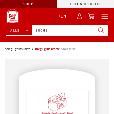
SHOP
FREUNDESKREIS
DE
/
EN
stiegl-grusskarte->
stiegl-grusskarte-
Startseite