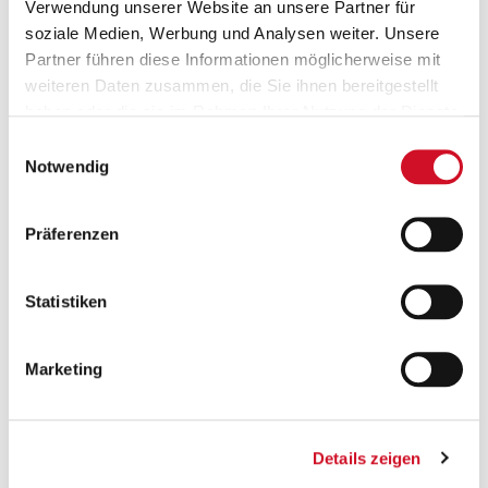
Verwendung unserer Website an unsere Partner für
soziale Medien, Werbung und Analysen weiter. Unsere
Partner führen diese Informationen möglicherweise mit
weiteren Daten zusammen, die Sie ihnen bereitgestellt
haben oder die sie im Rahmen Ihrer Nutzung der Dienste
gesammelt haben.
Einwilligungsauswahl
Versandkostenfrei ab 50 €
Notwendig
Ab einem Bestellwert von 50 Euro wird deine
Bestellung innerhalb Österreichs gratis versendet.
Präferenzen
Statistiken
Marketing
Geprüfte Leistung
Details zeigen