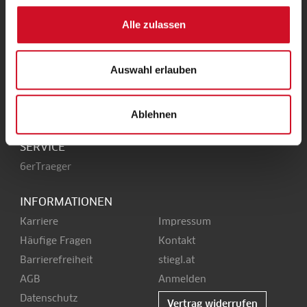
UNSERE HEIMAT
Alle zulassen
Stieglbrauerei
Kendlerstraße 1
+43 50 1492-0
Auswahl erlauben
5017 Salzburg
office@stiegl.at
Ablehnen
SERVICE
6erTraeger
INFORMATIONEN
Karriere
Impressum
Häufige Fragen
Kontakt
Barrierefreiheit
stiegl.at
AGB
Anmelden
Datenschutz
Vertrag widerrufen