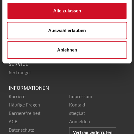
UNSERE HEIMAT
Alle zulassen
Stieglbrauerei
Kendlerstraße 1
+43 50 1492-0
Auswahl erlauben
5017 Salzburg
office@stiegl.at
Ablehnen
SERVICE
6erTraeger
INFORMATIONEN
Karriere
Impressum
Häufige Fragen
Kontakt
Barrierefreiheit
stiegl.at
AGB
Anmelden
Datenschutz
Vertrag widerrufen