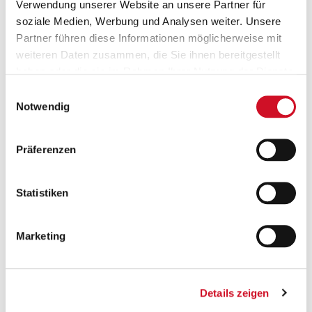
Verwendung unserer Website an unsere Partner für
soziale Medien, Werbung und Analysen weiter. Unsere
Partner führen diese Informationen möglicherweise mit
weiteren Daten zusammen, die Sie ihnen bereitgestellt
haben oder die sie im Rahmen Ihrer Nutzung der Dienste
gesammelt haben.
Einwilligungsauswahl
Versandkostenfrei ab 50 €
Notwendig
Ab einem Bestellwert von 50 Euro wird deine
Bestellung innerhalb Österreichs gratis versendet.
Präferenzen
Statistiken
Marketing
Geprüfte Leistung
Details zeigen