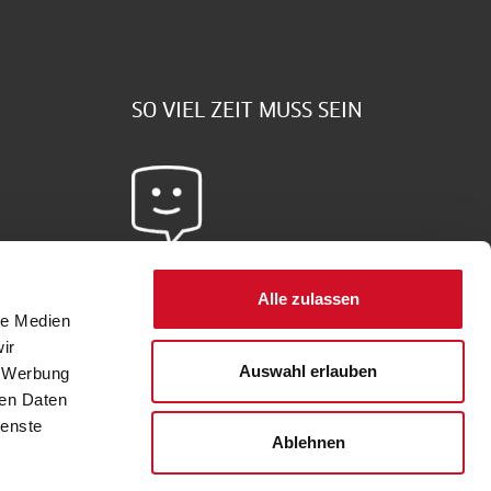
SO VIEL ZEIT MUSS SEIN
Sie haben Fragen?
Alle zulassen
le Medien
Schreiben Sie uns doch -
hier
gehts zum
ir
Kontaktformular
Auswahl erlauben
, Werbung
ren Daten
ienste
Ablehnen