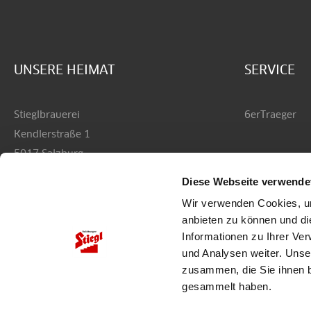
UNSERE HEIMAT
SERVICE
Stieglbrauerei
6erTraeger
Kendlerstraße 1
5017 Salzburg
Diese Webseite verwende
+43 50 1492-0
Wir verwenden Cookies, um
office@stiegl.at
anbieten zu können und di
Informationen zu Ihrer Ve
und Analysen weiter. Unse
zusammen, die Sie ihnen b
gesammelt haben.