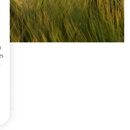
h
es
.