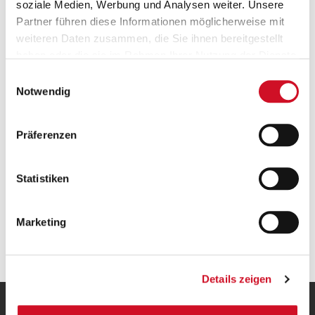
soziale Medien, Werbung und Analysen weiter. Unsere
Partner führen diese Informationen möglicherweise mit
weiteren Daten zusammen, die Sie ihnen bereitgestellt
haben oder die sie im Rahmen Ihrer Nutzung der Dienste
Versandkostenfrei ab 50 €
gesammelt haben.
Einwilligungsauswahl
Ab einem Bestellwert von 50 Euro wird deine
Notwendig
Bestellung innerhalb Österreichs gratis versendet.
Präferenzen
Statistiken
Marketing
Geprüfte Leistung
Details zeigen
UNSERE HEIMAT