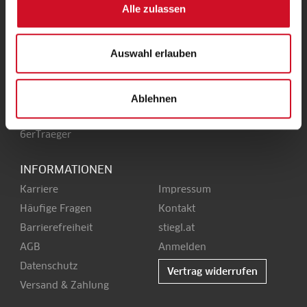
Alle zulassen
Stieglbrauerei
Kendlerstraße 1
+43 50 1492-0
5017 Salzburg
office@stiegl.at
Auswahl erlauben
Ablehnen
SERVICE
6erTraeger
INFORMATIONEN
Karriere
Impressum
Häufige Fragen
Kontakt
Barrierefreiheit
stiegl.at
AGB
Anmelden
Datenschutz
Vertrag widerrufen
Versand & Zahlung