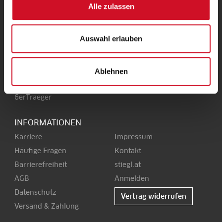
Alle zulassen
Stieglbrauerei
Kendlerstraße 1
+43 50 1492-0
5017 Salzburg
office@stiegl.at
Auswahl erlauben
Ablehnen
SERVICE
6erTraeger
INFORMATIONEN
Karriere
Impressum
Häufige Fragen
Kontakt
Barrierefreiheit
stiegl.at
AGB
Anmelden
Datenschutz
Vertrag widerrufen
Versand & Zahlung