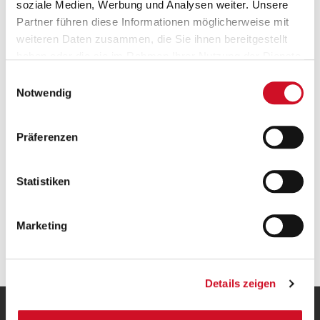
soziale Medien, Werbung und Analysen weiter. Unsere
Partner führen diese Informationen möglicherweise mit
weiteren Daten zusammen, die Sie ihnen bereitgestellt
haben oder die sie im Rahmen Ihrer Nutzung der Dienste
Versandkostenfrei ab 50 €
gesammelt haben.
Einwilligungsauswahl
Ab einem Bestellwert von 50 Euro wird deine
Notwendig
Bestellung innerhalb Österreichs gratis versendet.
Präferenzen
Statistiken
Marketing
Geprüfte Leistung
Details zeigen
UNSERE HEIMAT