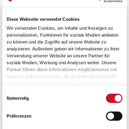
Allergeninformation
Alle angeführten Biere und Braulimonaden enthalten
Diese Webseite verwendet Cookies
glutenhaltige
Getreide und
glutenhaltige
Wir verwenden Cookies, um Inhalte und Anzeigen zu
Getreideerzeugnisse.
personalisieren, Funktionen für soziale Medien anbieten
Nährwerttabelle (Angaben pro 100g):
zu können und die Zugriffe auf unsere Website zu
Brennwert:
analysieren. Außerdem geben wir Informationen zu Ihrer
184 kJ / 44 kcal
Verwendung unserer Website an unsere Partner für
soziale Medien, Werbung und Analysen weiter. Unsere
Partner führen diese Informationen möglicherweise mit
Fett:
weiteren Daten zusammen, die Sie ihnen bereitgestellt
0 g
haben oder die sie im Rahmen Ihrer Nutzung der Dienste
gesammelt haben.
Einwilligungsauswahl
- davon geättigte Fettsäuren:
Notwendig
0 g
Präferenzen
Kohlenhydrate:
2,5 g