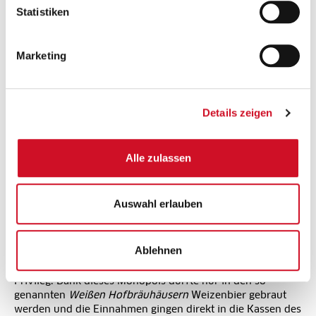
Statistiken
- davon Zucker:
0 g
Marketing
Eiweiß:
0,5 g
Details zeigen
Salz:
Alle zulassen
< 0,01 g
Auswahl erlauben
Schon gewusst...?
Ablehnen
Das Brauen von Weizenbier war in Bayern für lange Zeit
(zwischen 1602 und 1872) ein fürstliches bzw. königliches
Privileg. Dank dieses Monopols durfte nur in den so
genannten
Weißen Hofbräuhäusern
Weizenbier gebraut
werden und die Einnahmen gingen direkt in die Kassen des