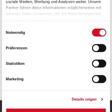
soziale Medien, Werbung und Analysen weiter. Unsere
Partner führen diese Informationen möglicherweise mit
weiteren Daten zusammen, die Sie ihnen bereitgestellt
haben oder die sie im Rahmen Ihrer Nutzung der Dienste
Versandkostenfrei ab 50 €
gesammelt haben.
Einwilligungsauswahl
Ab einem Bestellwert von 50 Euro wird deine
Notwendig
Bestellung innerhalb Österreichs gratis versendet.
Präferenzen
Statistiken
Marketing
Geprüfte Leistung
Details zeigen
UNSERE HEIMAT