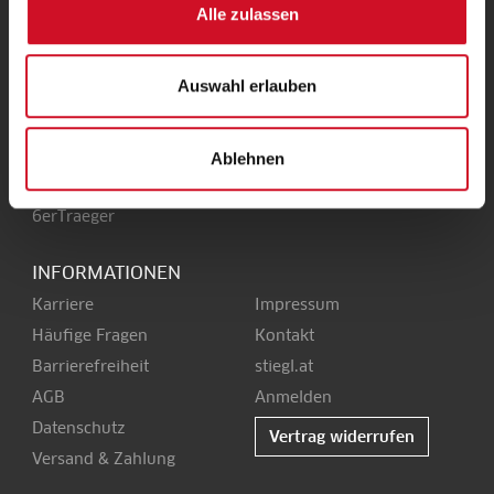
Alle zulassen
Stieglbrauerei
Kendlerstraße 1
+43 50 1492-0
5017 Salzburg
office@stiegl.at
Auswahl erlauben
Ablehnen
SERVICE
6erTraeger
INFORMATIONEN
Karriere
Impressum
Häufige Fragen
Kontakt
Barrierefreiheit
stiegl.at
AGB
Anmelden
Datenschutz
Vertrag widerrufen
Versand & Zahlung