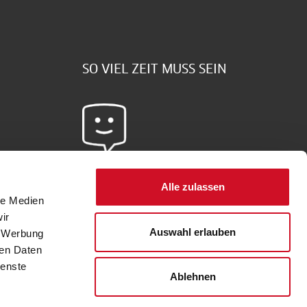
SO VIEL ZEIT MUSS SEIN
Sie haben Fragen?
Alle zulassen
le Medien
Schreiben Sie uns doch -
hier
gehts zum
ir
Kontaktformular
Auswahl erlauben
, Werbung
ren Daten
ienste
Ablehnen