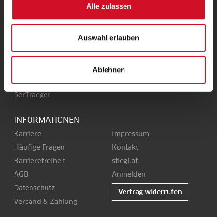
Alle zulassen
Stieglbrauerei
Kendlerstraße 1
+43 50 1492-0
5017 Salzburg
office@stiegl.at
Auswahl erlauben
Ablehnen
SERVICE
6erTraeger
INFORMATIONEN
Karriere
Impressum
Häufige Fragen
Kontakt
Barrierefreiheit
stiegl.at
AGB
Anmelden
Datenschutz
Vertrag widerrufen
Versand & Zahlung