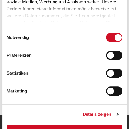
soziale Medien, Werbung und Analysen weiter. Unsere
Partner führen diese Informationen möglicherweise mit
weiteren Daten zusammen, die Sie ihnen bereitgestellt
haben oder die sie im Rahmen Ihrer Nutzung der Dienste
Versandkostenfrei ab 50 €
gesammelt haben.
Einwilligungsauswahl
Ab einem Bestellwert von 50 Euro wird deine
Notwendig
Bestellung innerhalb Österreichs gratis versendet.
Präferenzen
Statistiken
Marketing
Geprüfte Leistung
Details zeigen
UNSERE HEIMAT