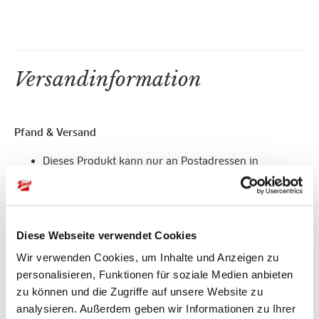
Versandinformation
Pfand & Versand
Dieses Produkt kann nur an Postadressen in
Österreichs versendet werden.
Hier geht es zum
Versand nach Deutschland!
Ab einem Gesamtbestellwert von 50 EUR ist die
Bestellung wie gewohnt versandkostenfrei.
Da es sich bei diesem Artikel um eine Einwegflasche
Diese Webseite verwendet Cookies
handelt, fallen keine weiteren Kosten für den Pfand
Wir verwenden Cookies, um Inhalte und Anzeigen zu
an.
personalisieren, Funktionen für soziale Medien anbieten
zu können und die Zugriffe auf unsere Website zu
analysieren. Außerdem geben wir Informationen zu Ihrer
Detailbeschreibung