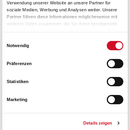
Verwendung unserer Website an unsere Partner für
soziale Medien, Werbung und Analysen weiter. Unsere
Produktinformationen
Partner führen diese Informationen möglicherweise mit
weiteren Daten zusammen, die Sie ihnen bereitgestellt
Gattung:
haben oder die sie im Rahmen Ihrer Nutzung der Dienste
Kreativbier,
gesammelt haben.
Einwilligungsauswahl
Spezialbier mit
Notwendig
Gewürz-
Kräutermischung,
GIN-Style IPA
Präferenzen
Gärung:
Statistiken
obergärig
Marketing
Stammwürze:
13,8°P
Alkoholgehalt:
Details zeigen
5,8% vol