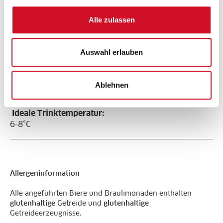
Alle zulassen
Zutaten:
Wasser, Bio-
Gerstenmalz, Bio-
Auswahl erlauben
Schwarzhafer, Bio-
Gewürzmischung,
Bio-Hopfen, Hefe
Ablehnen
Ideale Trinktemperatur:
6-8°C
Allergeninformation
Alle angeführten Biere und Braulimonaden enthalten
glutenhaltige
Getreide und
glutenhaltige
Getreideerzeugnisse.