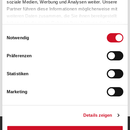
soziale Medien, Werbung und Analysen weiter. Unsere
Partner führen diese Informationen möglicherweise mit
weiteren Daten zusammen, die Sie ihnen bereitgestellt
haben oder die sie im Rahmen Ihrer Nutzung der Dienste
Versandkostenfrei ab 50 €
gesammelt haben.
Einwilligungsauswahl
Ab einem Bestellwert von 50 Euro wird deine
Notwendig
Bestellung innerhalb Österreichs gratis versendet.
Präferenzen
Statistiken
Marketing
Geprüfte Leistung
Details zeigen
UNSERE HEIMAT