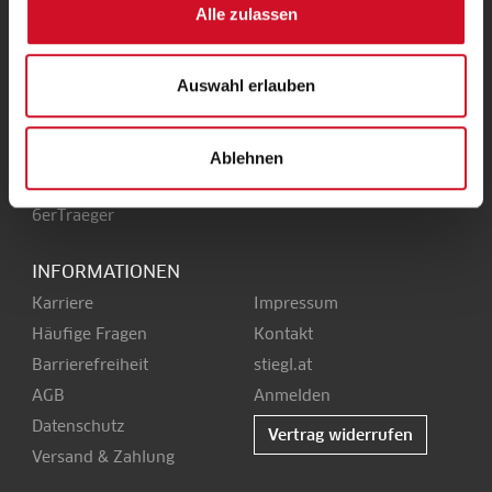
Alle zulassen
Stieglbrauerei
Kendlerstraße 1
+43 50 1492-0
5017 Salzburg
office@stiegl.at
Auswahl erlauben
Ablehnen
SERVICE
6erTraeger
INFORMATIONEN
Karriere
Impressum
Häufige Fragen
Kontakt
Barrierefreiheit
stiegl.at
AGB
Anmelden
Datenschutz
Vertrag widerrufen
Versand & Zahlung