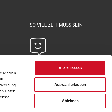
SO VIEL ZEIT MUSS SEIN
Sie haben Fragen?
Alle zulassen
le Medien
Schreiben Sie uns doch -
hier
gehts zum
ir
Kontaktformular
Auswahl erlauben
, Werbung
ren Daten
ienste
Ablehnen