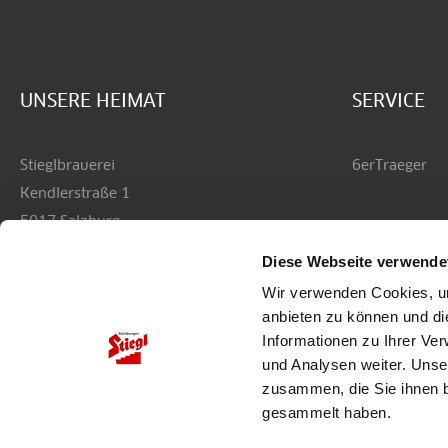
UNSERE HEIMAT
SERVICE
Stieglbrauerei
6erTraeger
Kendlerstraße 1
5017 Salzburg
Diese Webseite verwende
+43 50 1492-0
Wir verwenden Cookies, um
office@stiegl.at
anbieten zu können und di
Informationen zu Ihrer Ve
und Analysen weiter. Unse
zusammen, die Sie ihnen b
gesammelt haben.