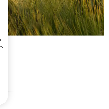
h
es
.