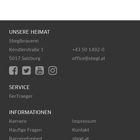
UNSERE HEIMAT
Stieglbrauerei
Kendlerstraße 1
+43 50 1492-0
5017 Salzburg
office@stiegl.at
SERVICE
6erTraeger
INFORMATIONEN
Karriere
Impressum
Häufige Fragen
Kontakt
Barrierefreiheit
stiegl.at