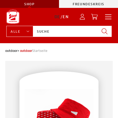
SHOP
FREUNDESKREIS
DE
/
EN
outdoor>
outdoor
Startseite