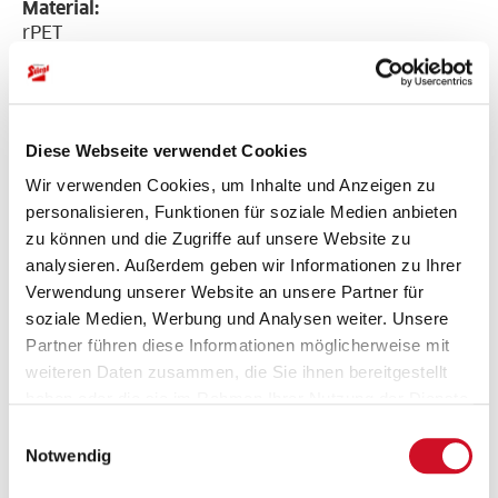
Material:
rPET
Gewicht:
50g
Diese Webseite verwendet Cookies
Wir verwenden Cookies, um Inhalte und Anzeigen zu
Größe:
Unisex, one size
personalisieren, Funktionen für soziale Medien anbieten
zu können und die Zugriffe auf unsere Website zu
analysieren. Außerdem geben wir Informationen zu Ihrer
Verwendung unserer Website an unsere Partner für
soziale Medien, Werbung und Analysen weiter. Unsere
Versandkosten
Partner führen diese Informationen möglicherweise mit
weiteren Daten zusammen, die Sie ihnen bereitgestellt
haben oder die sie im Rahmen Ihrer Nutzung der Dienste
Für dieses Produkt fallen Versandkosten in Höhe von
gesammelt haben.
Einwilligungsauswahl
6,90 EUR an. Ab einem Gesamtbestellwert von 50
Notwendig
EUR ist die Bestellung in Österreich wie gewohnt
versandkostenfrei.