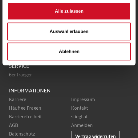
UNSERE HEIMAT
Alle zulassen
Stieglbrauerei
Kendlerstraße 1
+43 50 1492-0
Auswahl erlauben
5017 Salzburg
office@stiegl.at
Ablehnen
SERVICE
6erTraeger
INFORMATIONEN
Karriere
Impressum
Häufige Fragen
Kontakt
Barrierefreiheit
stiegl.at
AGB
Anmelden
Datenschutz
Vertrag widerrufen