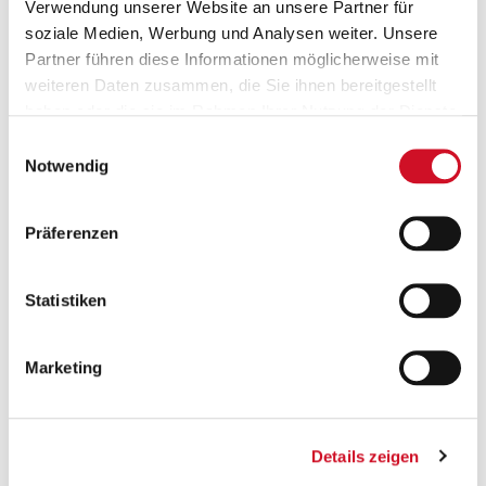
Verwendung unserer Website an unsere Partner für
soziale Medien, Werbung und Analysen weiter. Unsere
Partner führen diese Informationen möglicherweise mit
weiteren Daten zusammen, die Sie ihnen bereitgestellt
haben oder die sie im Rahmen Ihrer Nutzung der Dienste
gesammelt haben.
Einwilligungsauswahl
Versandkostenfrei ab 50 €
Notwendig
Ab einem Bestellwert von 50 Euro wird deine
Bestellung innerhalb Österreichs gratis versendet.
Präferenzen
Statistiken
Marketing
Geprüfte Leistung
Details zeigen