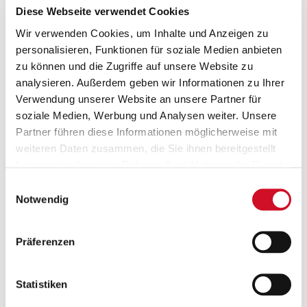
gekämmte
Diese Webseite verwendet Cookies
ringgesponnene
Wir verwenden Cookies, um Inhalte und Anzeigen zu
Baumwolle, 15%
personalisieren, Funktionen für soziale Medien anbieten
Polyester, French
Terry (innen nicht
zu können und die Zugriffe auf unsere Website zu
angeraut)
analysieren. Außerdem geben wir Informationen zu Ihrer
Verwendung unserer Website an unsere Partner für
soziale Medien, Werbung und Analysen weiter. Unsere
Pflegehinweis:
Partner führen diese Informationen möglicherweise mit
Wäsche mit 30°,
weiteren Daten zusammen, die Sie ihnen bereitgestellt
nicht
haben oder die sie im Rahmen Ihrer Nutzung der Dienste
trocknergeeignet,
nicht chemisch
gesammelt haben.
Einwilligungsauswahl
reinigen
Notwendig
Sonstige Details:
Präferenzen
OEKO TEX-100
zertifiziert,
2-lagige Kapuze mit
Statistiken
Metallösen und