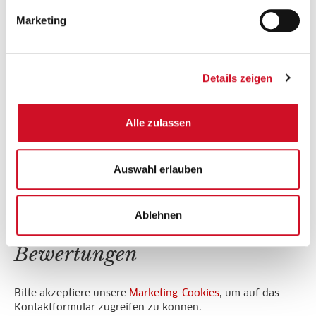
Kordel zur
Weitenregulierung,
Marketing
2x2 Rippstrick an
Ärmeln und Bund,
Kängurutasche mit
Details zeigen
weißem Stiegl Logo-
Label an der
Taschenkante ,
Alle zulassen
3-fädige Sweat-
Qualität mit
Oberfläche aus 100
Auswahl erlauben
% Baumwolle
Ablehnen
Bewertungen
Bitte akzeptiere unsere
Marketing-Cookies
, um auf das
Kontaktformular zugreifen zu können.