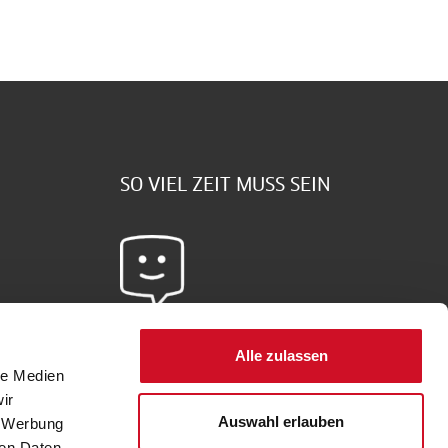
SO VIEL ZEIT MUSS SEIN
Sie haben Fragen?
Alle zulassen
le Medien
Schreiben Sie uns doch -
hier
gehts zum
ir
Kontaktformular
Auswahl erlauben
, Werbung
ren Daten