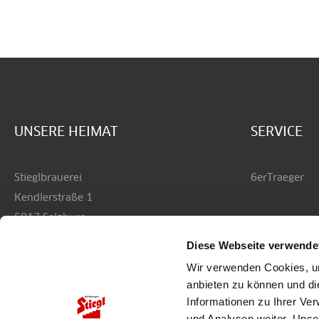
UNSERE HEIMAT
SERVICE
Stieglbrauerei
6erTraeger
Kendlerstraße 1
5017 Salzburg
Diese Webseite verwende
+43 50 1492-0
Wir verwenden Cookies, um
office@stiegl.at
anbieten zu können und di
Informationen zu Ihrer Ve
und Analysen weiter. Unse