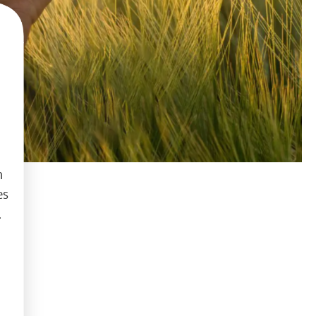
h
es
.