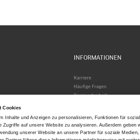
INFORMATIONEN
Karriere
Häufige Fragen
Barrierefreiheit
AGB
t Cookies
Datenschutz
 Inhalte und Anzeigen zu personalisieren, Funktionen für sozia
Versand & Zahlung
e Zugriffe auf unsere Website zu analysieren. Außerdem geben w
Impressum
rwendung unserer Website an unsere Partner für soziale Medien
Kontakt
re Partner führen diese Informationen möglicherweise mit weite