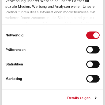
Verwendung unserer Website an unsere Partner für
JETZT AKZEPTIEREN
soziale Medien, Werbung und Analysen weiter. Unsere
Partner führen diese Informationen möglicherweise mit
weiteren Daten zusammen, die Sie ihnen bereitgestellt
haben oder die sie im Rahmen Ihrer Nutzung der Dienste
gesammelt haben.
Einwilligungsauswahl
Notwendig
Super
von Wolfgang Lechner, aus St kathrein am Hauenstein am
Präferenzen
02.10.2021
Super nice
Statistiken
Marketing
Weitere interessante Artikel
Details zeigen