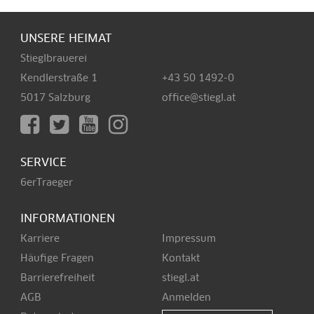
UNSERE HEIMAT
Stieglbrauerei
Kendlerstraße 1
+43 50 1492-0
5017 Salzburg
office@stiegl.at
SERVICE
6erTraeger
INFORMATIONEN
Karriere
Impressum
Häufige Fragen
Kontakt
Barrierefreiheit
stiegl.at
AGB
Anmelden