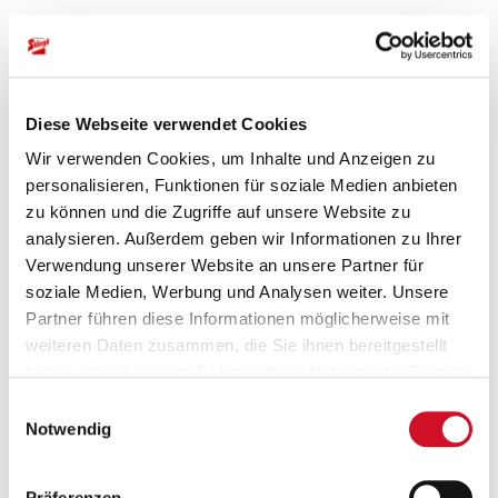
Doppeldeutsch - 36 Blatt
Bewertungen
Diese Webseite verwendet Cookies
Wir verwenden Cookies, um Inhalte und Anzeigen zu
Bitte akzeptiere unsere
Marketing-Cookies
, um auf das
personalisieren, Funktionen für soziale Medien anbieten
Kontaktformular zugreifen zu können.
zu können und die Zugriffe auf unsere Website zu
JETZT AKZEPTIEREN
analysieren. Außerdem geben wir Informationen zu Ihrer
Verwendung unserer Website an unsere Partner für
soziale Medien, Werbung und Analysen weiter. Unsere
Partner führen diese Informationen möglicherweise mit
weiteren Daten zusammen, die Sie ihnen bereitgestellt
Newsletter
haben oder die sie im Rahmen Ihrer Nutzung der Dienste
Newsletter bestellen und Vorteile
gesammelt haben.
Einwilligungsauswahl
sichern
Notwendig
Sichere dir deinen 5 EUR Willkommens-Bonus! Freue dich auf
exklusive Angebote und Informationen aus der Welt des Stiegl-
Onlineshops - exklusiv für Newsletter-Abonnenten.
Präferenzen