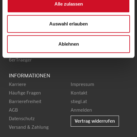
Alle zulassen
Stieglbrauerei
Kendlerstraße 1
+43 50 1492-0
5017 Salzburg
office@stiegl.at
Auswahl erlauben
Ablehnen
SERVICE
6erTraeger
INFORMATIONEN
Karriere
Impressum
Häufige Fragen
Kontakt
Barrierefreiheit
stiegl.at
AGB
Anmelden
Datenschutz
Vertrag widerrufen
Versand & Zahlung