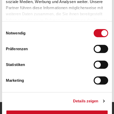
soziale Medien, Werbung und Analysen weiter. Unsere
Partner führen diese Informationen möglicherweise mit
weiteren Daten zusammen, die Sie ihnen bereitgestellt
haben oder die sie im Rahmen Ihrer Nutzung der Dienste
Versandkostenfrei ab 50 €
gesammelt haben.
Einwilligungsauswahl
Ab einem Bestellwert von 50 Euro wird deine
Notwendig
Bestellung innerhalb Österreichs gratis versendet.
Präferenzen
Statistiken
Marketing
Geprüfte Leistung
Details zeigen
UNSERE HEIMAT