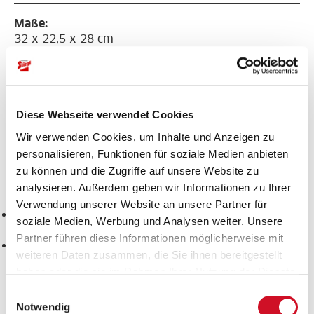
Maße:
32 x 22,5 x 28 cm
Material:
außen: PP gewebt,
innen: ca. 6 mm
Diese Webseite verwendet Cookies
isolierende EPE
Wir verwenden Cookies, um Inhalte und Anzeigen zu
Schaumstoffeinlage
personalisieren, Funktionen für soziale Medien anbieten
mit Thermo-Alu
zu können und die Zugriffe auf unsere Website zu
analysieren. Außerdem geben wir Informationen zu Ihrer
Sonstige Details:
Verwendung unserer Website an unsere Partner für
längenverstellbarer
soziale Medien, Werbung und Analysen weiter. Unsere
Umhängegurt
Partner führen diese Informationen möglicherweise mit
dicke Isolierschicht
weiteren Daten zusammen, die Sie ihnen bereitgestellt
haben oder die sie im Rahmen Ihrer Nutzung der Dienste
gesammelt haben.
Einwilligungsauswahl
Notwendig