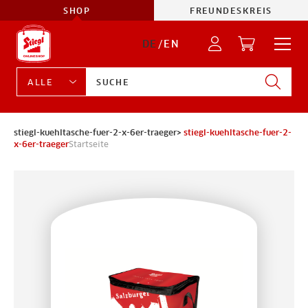
SHOP
FREUNDESKREIS
DE
/
EN
stiegl-kuehltasche-fuer-2-x-6er-traeger>
stiegl-kuehltasche-fuer-2-
x-6er-traeger
Startseite