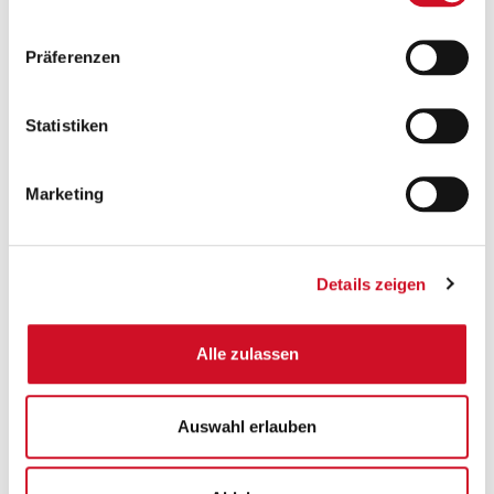
Bewertungen
Präferenzen
Bitte akzeptiere unsere
Marketing-Cookies
, um auf das
Kontaktformular zugreifen zu können.
Statistiken
JETZT AKZEPTIEREN
Marketing
Details zeigen
Erfüllt ihren Zweck
von Mike O., aus Wagrain/Wien am 03.08.2018
Alle zulassen
Tasche kühlt wunderbar, lässt sich gut zusammenfalten
und braucht damit in leerem Zustand wenig Platz. Etwas
Auswahl erlauben
mehr Stabilität würde den Tragekomfort allerdings deutlich
erhöhen. Daher gibts hier einen Abzug.