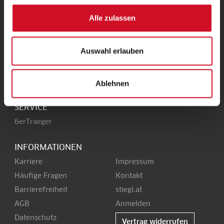
UNSERE HEIMAT
Alle zulassen
Stieglbrauerei
Kendlerstraße 1
+43 50 1492-0
Auswahl erlauben
5017 Salzburg
office@stiegl.at
Ablehnen
SERVICE
6erTraeger
INFORMATIONEN
Karriere
Impressum
Häufige Fragen
Kontakt
Barrierefreiheit
stiegl.at
AGB
Anmelden
Datenschutz
Vertrag widerrufen