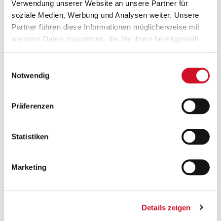
Verwendung unserer Website an unsere Partner für
soziale Medien, Werbung und Analysen weiter. Unsere
Partner führen diese Informationen möglicherweise mit
weiteren Daten zusammen, die Sie ihnen bereitgestellt
haben oder die sie im Rahmen Ihrer Nutzung der Dienste
gesammelt haben.
Einwilligungsauswahl
Versandkostenfrei ab 50 €
Notwendig
Ab einem Bestellwert von 50 Euro wird deine
Bestellung innerhalb Österreichs gratis versendet.
Präferenzen
Statistiken
Marketing
Geprüfte Leistung
Details zeigen