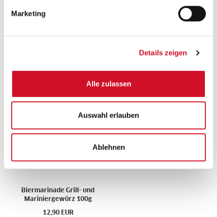
Marketing
Bitte akzeptiere unsere
Marketing-Cookies
, um auf das
Kontaktformular zugreifen zu können.
JETZT AKZEPTIEREN
Details zeigen
Alle zulassen
Weitere interessante Artikel
Auswahl erlauben
Ablehnen
Biermarinade Grill- und
Mariniergewürz 100g
12,90
EUR