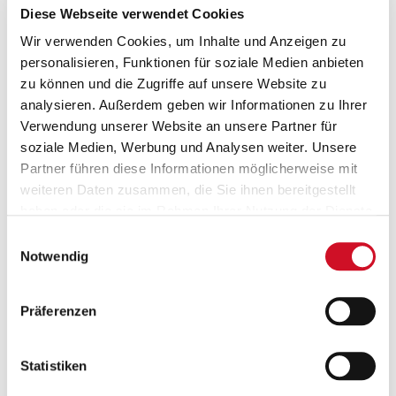
Farbe Rot 18-
Diese Webseite verwendet Cookies
1662TCX
Wir verwenden Cookies, um Inhalte und Anzeigen zu
personalisieren, Funktionen für soziale Medien anbieten
Material:
zu können und die Zugriffe auf unsere Website zu
100% Polyester
analysieren. Außerdem geben wir Informationen zu Ihrer
Verwendung unserer Website an unsere Partner für
soziale Medien, Werbung und Analysen weiter. Unsere
Sonstige Details:
Partner führen diese Informationen möglicherweise mit
Waschbar bei 30
Grad
weiteren Daten zusammen, die Sie ihnen bereitgestellt
haben oder die sie im Rahmen Ihrer Nutzung der Dienste
gesammelt haben.
Einwilligungsauswahl
Notwendig
Alle mit "BIO" gekennzeichneten Zutaten besitzen den
Kontrollstellen-Code AT-BIO-501. Das heißt, dass sie durch
die Kontrollstelle Salzburger Landwirtschaftliche Kontrolle
Präferenzen
GesmbH (SLK) zertifiziert sind.
Statistiken
Bewertungen