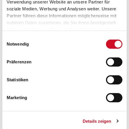
Verwendung unserer Website an unsere Partner für
soziale Medien, Werbung und Analysen weiter. Unsere
Partner führen diese Informationen möglicherweise mit
weiteren Daten zusammen, die Sie ihnen bereitgestellt
haben oder die sie im Rahmen Ihrer Nutzung der Dienste
gesammelt haben.
Einwilligungsauswahl
Versandkostenfrei ab 50 €
Notwendig
Ab einem Bestellwert von 50 Euro wird deine
Bestellung innerhalb Österreichs gratis versendet.
Präferenzen
Statistiken
Marketing
Geprüfte Leistung
Details zeigen