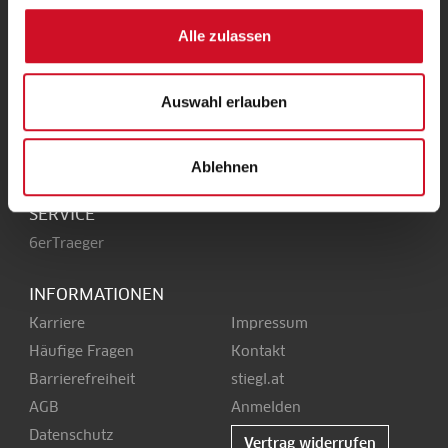
UNSERE HEIMAT
Alle zulassen
Stieglbrauerei
Kendlerstraße 1
+43 50 1492-0
Auswahl erlauben
5017 Salzburg
office@stiegl.at
Ablehnen
SERVICE
6erTraeger
INFORMATIONEN
Karriere
Impressum
Häufige Fragen
Kontakt
Barrierefreiheit
stiegl.at
AGB
Anmelden
Datenschutz
Vertrag widerrufen