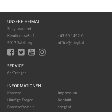
UNSERE HEIMAT
Stieglbrauerei
Kendlerstraße 1
+43 50 1492-0
5017 Salzburg
office@stiegl.at
SERVICE
6erTraeger
INFORMATIONEN
Karriere
Impressum
Häufige Fragen
Kontakt
Barrierefreiheit
stiegl.at