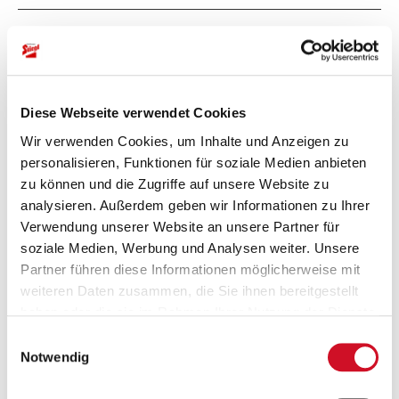
Farbe:
dunkelgrau
Material:
Diese Webseite verwendet Cookies
Wollfilz
Wir verwenden Cookies, um Inhalte und Anzeigen zu
personalisieren, Funktionen für soziale Medien anbieten
Details
:
zu können und die Zugriffe auf unsere Website zu
Kordel als Hutband
analysieren. Außerdem geben wir Informationen zu Ihrer
rote Stiegl-Stickerei
Verwendung unserer Website an unsere Partner für
auf der Seite
soziale Medien, Werbung und Analysen weiter. Unsere
Partner führen diese Informationen möglicherweise mit
weiteren Daten zusammen, die Sie ihnen bereitgestellt
haben oder die sie im Rahmen Ihrer Nutzung der Dienste
Bewertungen
gesammelt haben.
Einwilligungsauswahl
Notwendig
Bitte akzeptiere unsere
Marketing-Cookies
, um auf das