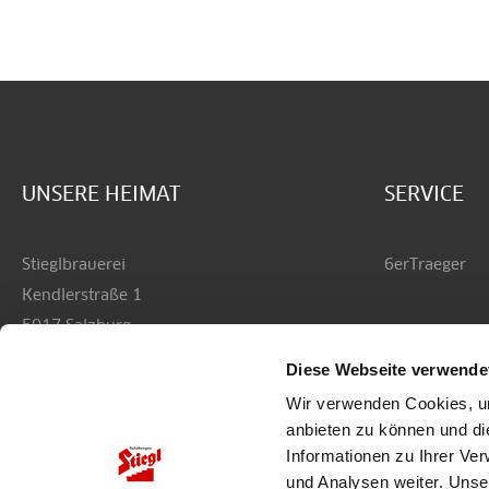
UNSERE HEIMAT
SERVICE
Stieglbrauerei
6erTraeger
Kendlerstraße 1
5017 Salzburg
Diese Webseite verwende
+43 50 1492-0
Wir verwenden Cookies, um
office@stiegl.at
anbieten zu können und di
Informationen zu Ihrer Ve
und Analysen weiter. Unse