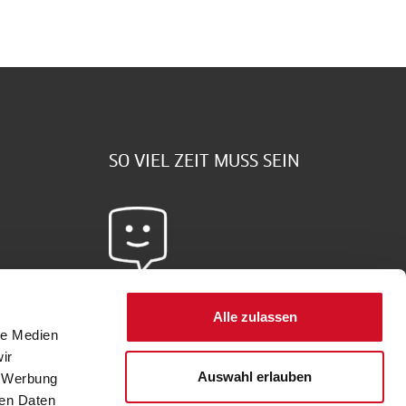
SO VIEL ZEIT MUSS SEIN
Sie haben Fragen?
Alle zulassen
le Medien
Schreiben Sie uns doch -
hier
gehts zum
ir
Kontaktformular
Auswahl erlauben
, Werbung
ren Daten