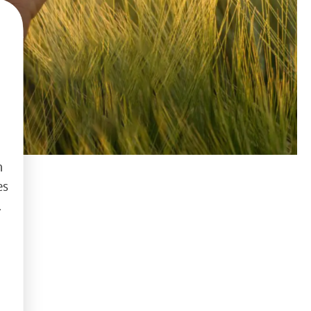
h
es
.