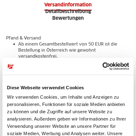
Versandinformation
Detailbeschreibung
Bewertungen
Pfand & Versand
Ab einem Gesamtbestellwert von 50 EUR ist die
Bestellung in Österreich wie gewohnt
versandkostenfrei.
Für dieses Produkt werden noch 6,00 EUR Pfand in
Rechnung gestellt und ist noch nicht im Preis
enthalten.
Diese Webseite verwendet Cookies
Detailbeschreibung
Wir verwenden Cookies, um Inhalte und Anzeigen zu
personalisieren, Funktionen für soziale Medien anbieten
zu können und die Zugriffe auf unsere Website zu
Gattung:
analysieren. Außerdem geben wir Informationen zu Ihrer
Biermischgetränk
Verwendung unserer Website an unsere Partner für
soziale Medien, Werbung und Analysen weiter. Unsere