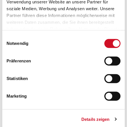
Verwendung unserer Website an unsere Partner für
soziale Medien, Werbung und Analysen weiter. Unsere
Partner führen diese Informationen möglicherweise mit
weiteren Daten zusammen, die Sie ihnen bereitgestellt
haben oder die sie im Rahmen Ihrer Nutzung der Dienste
gesammelt haben.
Einwilligungsauswahl
Versandkostenfrei ab 50 €
Notwendig
Ab einem Bestellwert von 50 Euro wird deine
Bestellung innerhalb Österreichs gratis versendet.
Präferenzen
Statistiken
Marketing
Geprüfte Leistung
Details zeigen