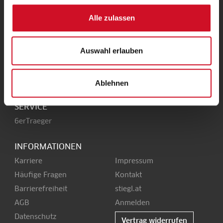
UNSERE HEIMAT
Alle zulassen
Stieglbrauerei
Kendlerstraße 1
+43 50 1492-0
Auswahl erlauben
5017 Salzburg
office@stiegl.at
Ablehnen
SERVICE
6erTraeger
INFORMATIONEN
Karriere
Impressum
Häufige Fragen
Kontakt
Barrierefreiheit
stiegl.at
AGB
Anmelden
Datenschutz
Vertrag widerrufen