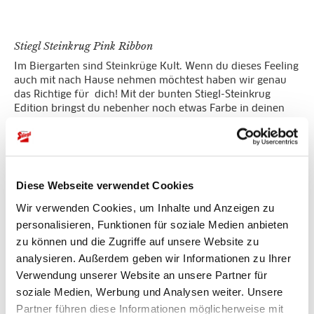
Stiegl Steinkrug Pink Ribbon
Im Biergarten sind Steinkrüge Kult. Wenn du dieses Feeling
auch mit nach Hause nehmen möchtest haben wir genau
das Richtige für dich! Mit der bunten Stiegl-Steinkrug
Edition bringst du nebenher noch etwas Farbe in deinen
Alltag.
P
r
oduktinformation - Stiegl Steinkrug pink
Volumen:
versch. Größen (0,3l,
Diese Webseite verwendet Cookies
0,5l)
Wir verwenden Cookies, um Inhalte und Anzeigen zu
personalisieren, Funktionen für soziale Medien anbieten
zu können und die Zugriffe auf unsere Website zu
Maße (H / B):
0,3l: 8,5cm / 11cm
analysieren. Außerdem geben wir Informationen zu Ihrer
0,5l: 10cm / 13cm
Verwendung unserer Website an unsere Partner für
soziale Medien, Werbung und Analysen weiter. Unsere
Partner führen diese Informationen möglicherweise mit