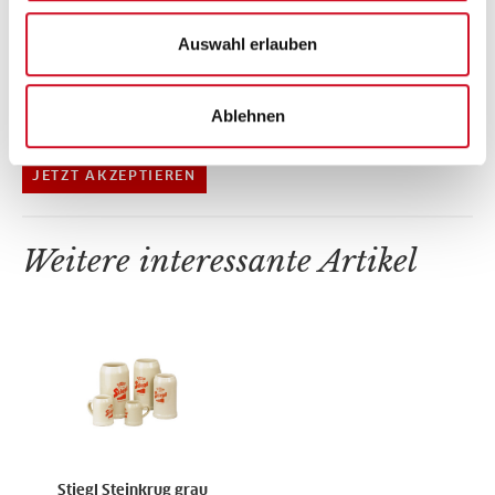
Auswahl erlauben
Bewertungen
Bitte akzeptiere unsere
Marketing-Cookies
, um auf das
Ablehnen
Kontaktformular zugreifen zu können.
JETZT AKZEPTIEREN
Weitere interessante Artikel
Stiegl Steinkrug grau