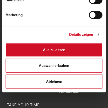
Kendlerstraße 1
+43 50 1492-0
AT - 5017 Salzburg
office@stiegl.at
Marketing
SERVICE
Details zeigen
Careers
Shipping & Payment
Frequently Asked
Contact
Alle zulassen
Questions FAQs
stiegl.at
INFORMATION
Auswahl erlauben
Stiegl on holiday
Legal Notice
Brewers Dictionary
Login
Ablehnen
Data protection
Stiegl-Shops
GTC
Withdrawal
TAKE YOUR TIME