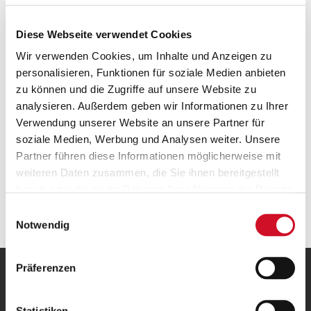
Diese Webseite verwendet Cookies
Free Shipping to Austria
Wir verwenden Cookies, um Inhalte und Anzeigen zu
Free standard shipping within Austria
on oders over
50 EUR
.
personalisieren, Funktionen für soziale Medien anbieten
zu können und die Zugriffe auf unsere Website zu
analysieren. Außerdem geben wir Informationen zu Ihrer
Verwendung unserer Website an unsere Partner für
soziale Medien, Werbung und Analysen weiter. Unsere
Partner führen diese Informationen möglicherweise mit
weiteren Daten zusammen, die Sie ihnen bereitgestellt
haben oder die sie im Rahmen Ihrer Nutzung der Dienste
The Stiegl Quality Promise
gesammelt haben.
Einwilligungsauswahl
Notwendig
Präferenzen
OUR HOME
Stieglbrauerei
Statistiken