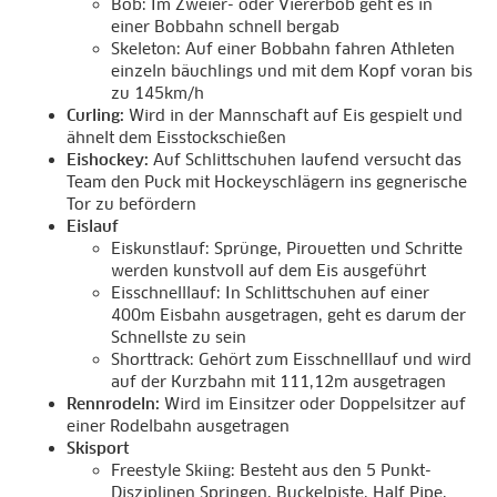
Bob: Im Zweier- oder Viererbob geht es in
einer Bobbahn schnell bergab
Skeleton: Auf einer Bobbahn fahren Athleten
einzeln bäuchlings und mit dem Kopf voran bis
zu 145km/h
Curling:
Wird in der Mannschaft auf Eis gespielt und
ähnelt dem Eisstockschießen
Eishockey:
Auf Schlittschuhen laufend versucht das
Team den Puck mit Hockeyschlägern ins gegnerische
Tor zu befördern
Eislauf
Eiskunstlauf: Sprünge, Pirouetten und Schritte
werden kunstvoll auf dem Eis ausgeführt
Eisschnelllauf: In Schlittschuhen auf einer
400m Eisbahn ausgetragen, geht es darum der
Schnellste zu sein
Shorttrack: Gehört zum Eisschnelllauf und wird
auf der Kurzbahn mit 111,12m ausgetragen
Rennrodeln:
Wird im Einsitzer oder Doppelsitzer auf
einer Rodelbahn ausgetragen
Skisport
Freestyle Skiing: Besteht aus den 5 Punkt-
Disziplinen Springen, Buckelpiste, Half Pipe,