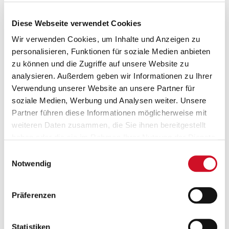
Diese Webseite verwendet Cookies
Wir verwenden Cookies, um Inhalte und Anzeigen zu
Stiegl-Weisse naturtrüb
personalisieren, Funktionen für soziale Medien anbieten
Für Bobfahrer ist die Stiegl-Weisse Naturtrüb
zu können und die Zugriffe auf unsere Website zu
besser geeignet, da sie mit ihren 5,1%vol.
analysieren. Außerdem geben wir Informationen zu Ihrer
eine leicht beruhigende Wirkung hat.
Verwendung unserer Website an unsere Partner für
soziale Medien, Werbung und Analysen weiter. Unsere
JETZT BESTELLEN
Partner führen diese Informationen möglicherweise mit
weiteren Daten zusammen, die Sie ihnen bereitgestellt
haben oder die sie im Rahmen Ihrer Nutzung der Dienste
gesammelt haben.
Einwilligungsauswahl
Notwendig
Präferenzen
Statistiken