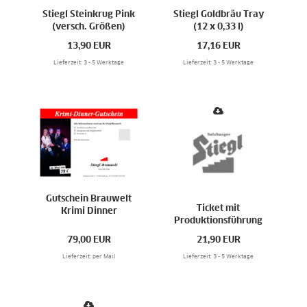
Stiegl Steinkrug Pink
Stiegl Goldbräu Tray
(versch. Größen)
(12 x 0,33 l)
13,90
EUR
17,16
EUR
Lieferzeit: 3 - 5 Werktage
Lieferzeit: 3 - 5 Werktage
Gutschein Brauwelt
Ticket mit
Krimi Dinner
Produktionsführung
79,00
EUR
21,90
EUR
Lieferzeit: per Mail
Lieferzeit: 3 - 5 Werktage