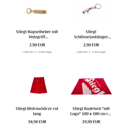
Stiegl-Kapselheber mit
Stiegl
Holzgriff
Schlüsselanhänger
Flaschenöffner
Flaschenöffner
2,90
EUR
2,90
EUR
Lieferzeit: 3 - 5 Werktage
Lieferzeit: 3 - 5 Werktage
Stiegl Bistroschürze rot
Stiegl Badetuch "mit
lang
Logo" 100 x 180 cm rot
mit weißem Logo
18,90
EUR
29,90
EUR