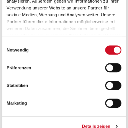
analysieren. Außerdem geben wir Informationen zu Ihrer
Verwendung unserer Website an unsere Partner für
soziale Medien, Werbung und Analysen weiter. Unsere
Partner führen diese Informationen möglicherweise mit
weiteren Daten zusammen, die Sie ihnen bereitgestellt
Stiegl-Mütze Fold Up
Stiegl-Mütze Fold Up
haben oder die sie im Rahmen Ihrer Nutzung der Dienste
grau
rot
gesammelt haben.
Einwilligungsauswahl
19,90
EUR
19,90
EUR
Notwendig
Lieferzeit: 3 - 5 Werktage
Lieferzeit: 3 - 5 Werktage
Präferenzen
Statistiken
Marketing
Stiegl Stilglas 0,25l
Stiegl-Goldbräu Kiste
20 x 0,50l
10,90
EUR
29,60
EUR
Details zeigen