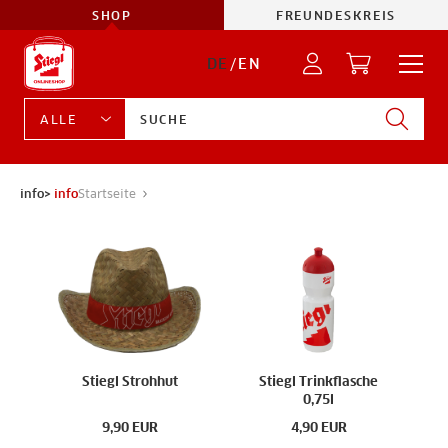
SHOP
FREUNDESKREIS
DE
/
EN
info>
info
Startseite
Stiegl Strohhut
Stiegl Trinkflasche
0,75l
9,90
EUR
4,90
EUR