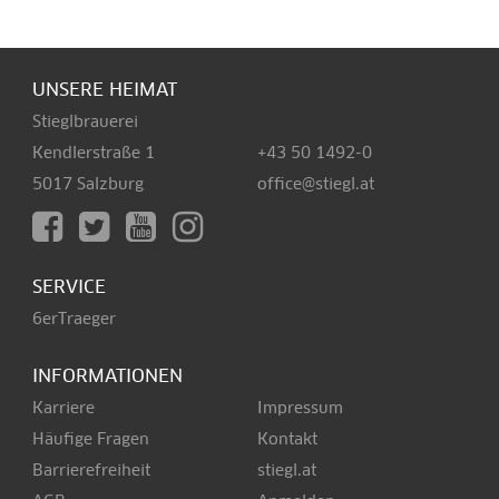
UNSERE HEIMAT
Stieglbrauerei
Kendlerstraße 1
+43 50 1492-0
5017 Salzburg
office@stiegl.at
SERVICE
6erTraeger
INFORMATIONEN
Karriere
Impressum
Häufige Fragen
Kontakt
Barrierefreiheit
stiegl.at