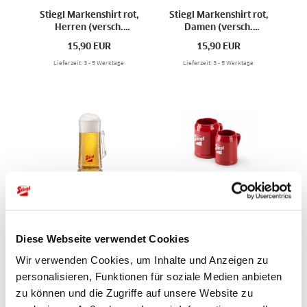
Stiegl Markenshirt rot,
Stiegl Markenshirt rot,
Herren (versch.
Damen (versch.
Größen)
Größen)
15,90
EUR
15,90
EUR
Lieferzeit: 3 - 5 Werktage
Lieferzeit: 3 - 5 Werktage
Stiegl Krug Glas
Stiegl Steinkrug rot
(versch. Größen)
(versch. Größen)
6,50
EUR
7,90
EUR
Diese Webseite verwendet Cookies
Lieferzeit: 3 - 5 Werktage
Lieferzeit: 3 - 5 Werktage
Wir verwenden Cookies, um Inhalte und Anzeigen zu
personalisieren, Funktionen für soziale Medien anbieten
zu können und die Zugriffe auf unsere Website zu